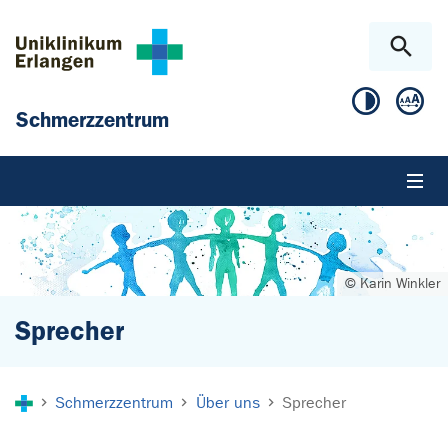
Zum Hauptinhalt springen
Skip to page footer
Schmerzzentrum
© Karin Winkler
Sprecher
Sie sind hier:
Schmerzzentrum
Über uns
Sprecher