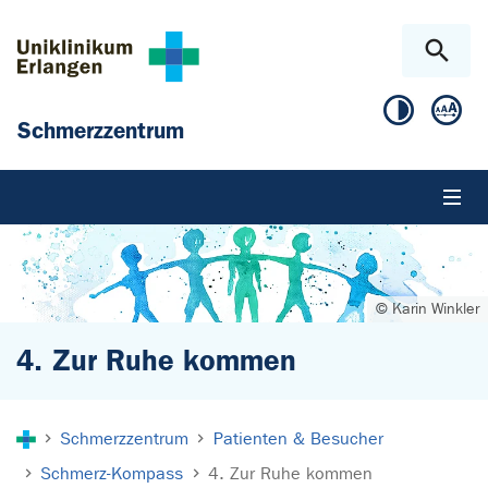
Zum Hauptinhalt springen
Skip to page footer
Schmerzzentrum
© Karin Winkler
4. Zur Ruhe kommen
Sie sind hier:
Schmerzzentrum
Patienten & Besucher
Schmerz-Kompass
4. Zur Ruhe kommen