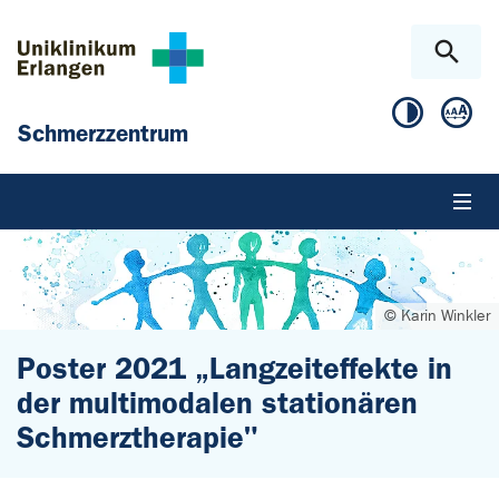
Zum Hauptinhalt springen
Skip to page footer
Schmerzzentrum
© Karin Winkler
Poster 2021 „Langzeiteffekte in
der multimodalen stationären
Schmerztherapie"